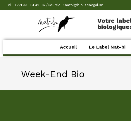
Tel : +221 33 951 42 06 /Courriel : natbi@bio-senegal.sn
Votre labe
biologique
Accueil
Le Label Nat-bi
Week-End Bio