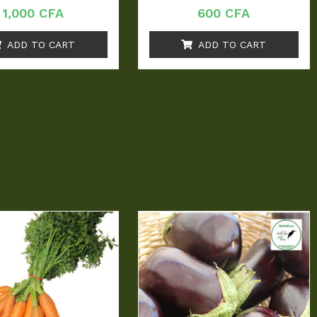
R
R
1,000
CFA
600
CFA
a
a
t
t
e
e
ADD TO CART
ADD TO CART
d
d
0
0
o
o
u
u
t
t
o
o
f
f
5
5