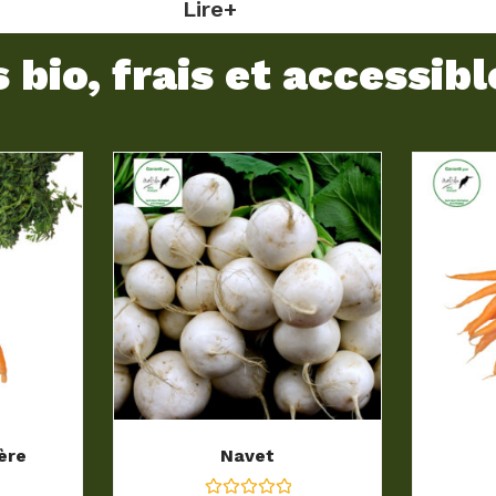
Lire+
bio, frais et accessibl
ère
Navet