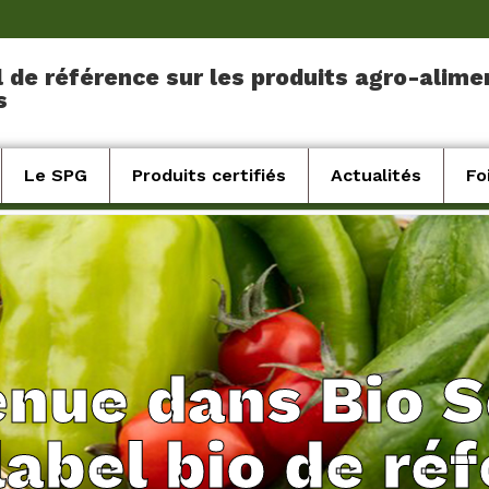
l de référence sur les produits agro-alime
s
Le SPG
Produits certifiés
Actualités
Fo
nue dans Bio 
label bio de ré