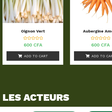
Oignon Vert
Aubergine Am
R
R
600
CFA
600
CFA
a
a
t
t
e
e
ADD TO CART
ADD TO CA
d
d
0
0
o
o
u
u
t
t
o
o
f
f
5
5
LES ACTEURS