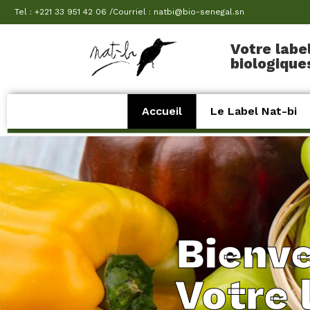
Tel : +221 33 951 42 06 /Courriel : natbi@bio-senegal.sn
Votre labe
biologique
Accueil
Le Label Nat-bi
Bienve
Votre 