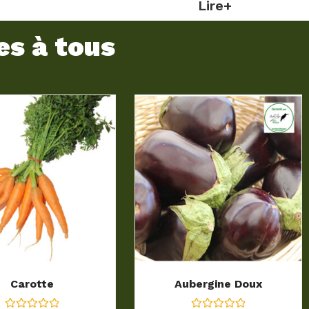
Lire+
es à tous
Carotte
Aubergine Doux