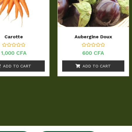
Carotte
Aubergine Doux
R
R
1,000
CFA
600
CFA
a
a
t
t
e
e
ADD TO CART
ADD TO CART
d
d
0
0
o
o
u
u
t
t
o
o
f
f
5
5