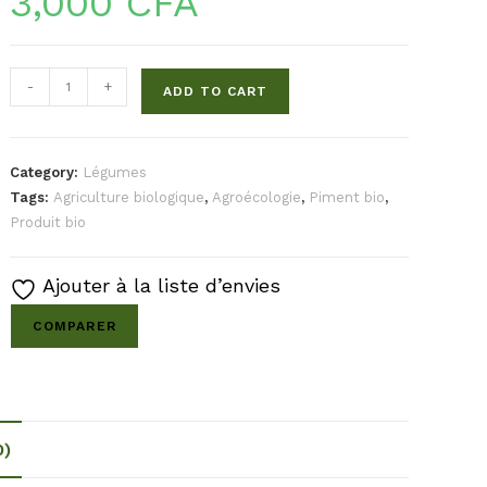
3,000
CFA
-
+
ADD TO CART
Category:
Légumes
Tags:
Agriculture biologique
,
Agroécologie
,
Piment bio
,
Produit bio
Ajouter à la liste d’envies
COMPARER
0)