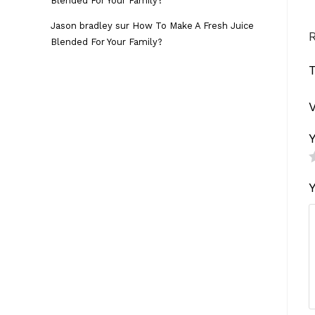
Blended For Your Family?
Jason bradley
sur
How To Make A Fresh Juice
Blended For Your Family?
T
V