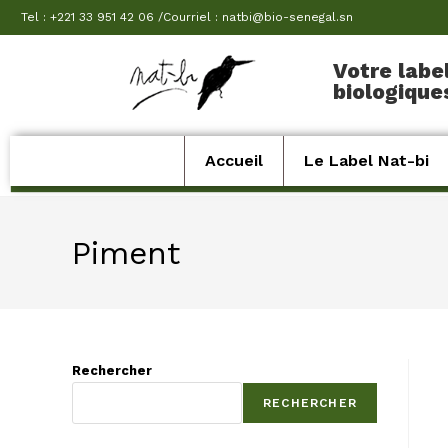
Tel : +221 33 951 42 06 /Courriel : natbi@bio-senegal.sn
Votre labe
biologique
Accueil
Le Label Nat-bi
Piment
Rechercher
RECHERCHER