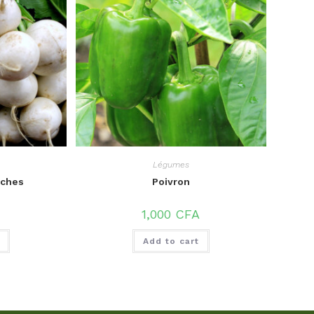
Légumes
nches
Poivron
1,000
CFA
Add to cart