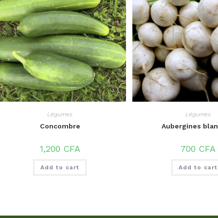
Légumes
Légumes
Concombre
Aubergines bla
1,200
CFA
700
CFA
Add to cart
Add to cart