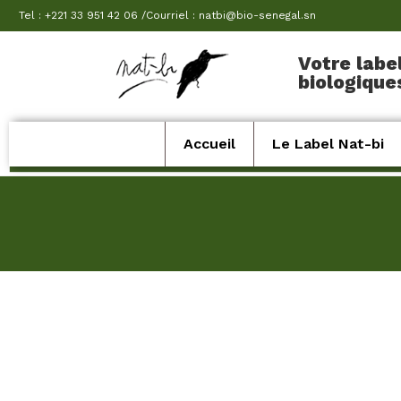
Tel : +221 33 951 42 06 /Courriel : natbi@bio-senegal.sn
Votre labe
biologique
Accueil
Le Label Nat-bi